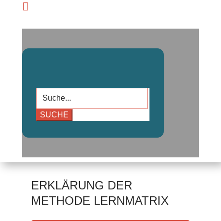

Suchen
nach:
Die
Methode Lernmatrix
könnt ihr nutzen, um
gemeinsam im Team zu ermitteln, was euch
wichtig ist. So könnt ihr eure Themen aus der
Retrospektive sortieren.
ERKLÄRUNG DER
METHODE LERNMATRIX