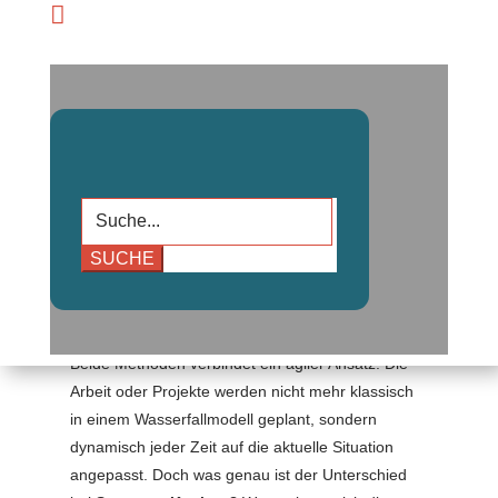

Suchen
nach:
Wenn es um das Thema Organisation der Arbeit
geht, sind Scrum und Kanban weit verbreitet.
Beide Methoden verbindet ein agiler Ansatz. Die
Arbeit oder Projekte werden nicht mehr klassisch
in einem Wasserfallmodell geplant, sondern
dynamisch jeder Zeit auf die aktuelle Situation
angepasst. Doch was genau ist der Unterschied