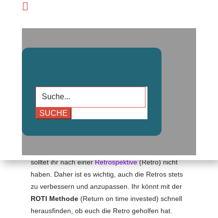

Suchen
nach:
Kennt nicht jeder diese Meetings, bei denen euch
im Anschluss die Frage im Kopf schwirrt, was hat
das Meeting jetzt gebracht? Hat sich die Zeit
gelohnt, die ihr investiert habt? Dieses Gefühl
solltet ihr nach einer
Retrospektive
(Retro) nicht
haben. Daher ist es wichtig, auch die Retros stets
zu verbessern und anzupassen. Ihr könnt mit der
ROTI
Methode
(Return on time invested) schnell
herausfinden, ob euch die Retro geholfen hat.