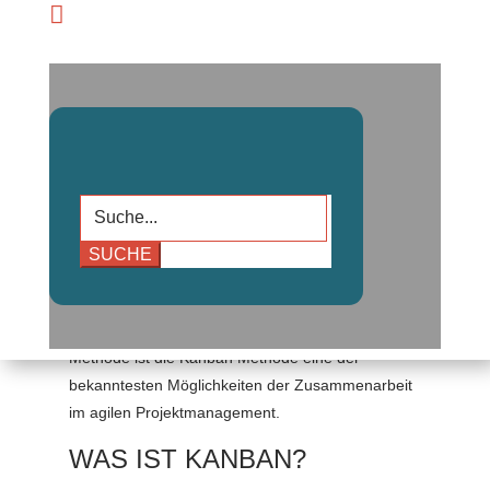

Suchen
nach:
Immer mehr Teams setzten bei der
Zusammenarbeit auf
Kanban
. Neben der Scrum
Methode ist die Kanban Methode eine der
bekanntesten Möglichkeiten der Zusammenarbeit
im agilen Projektmanagement.
WAS IST KANBAN?