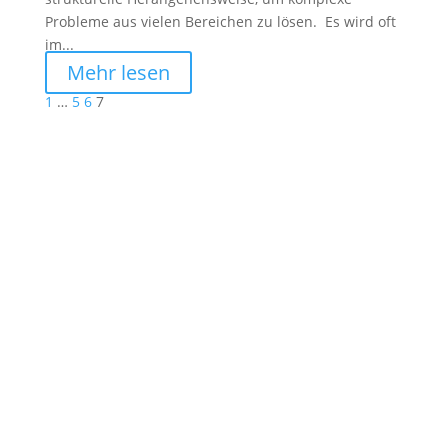
Probleme aus vielen Bereichen zu lösen. Es wird oft
im...
Mehr lesen
1
…
5
6
7
Stahltwiete 21, 22761 Hamburg